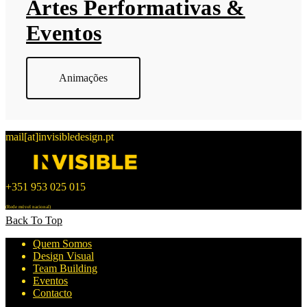
Artes Performativas &
Eventos
Animações
mail[at]invisibledesign.pt
+351 953 025 015
(Rede móvel nacional)
Back To Top
Quem Somos
Design Visual
Team Building
Eventos
Contacto